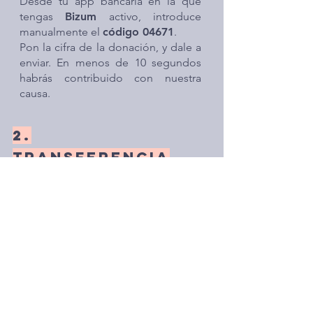
Desde tu app bancaria en la que
tengas
Bizum
activo, introduce
manualmente el
código 04671
.
Pon la cifra de la donación, y dale a
enviar. En menos de 10 segundos
habrás contribuido con nuestra
causa.
2.
TRANSFERENCIA
BANCARIA
Puedes hacer tu donativo por
transferencia bancaria (indicando tu
nombre y teléfono en el concepto)
al siguiente número de cuenta:
CAIXABANK -
ES40
2100 1310
6602 0015
7844