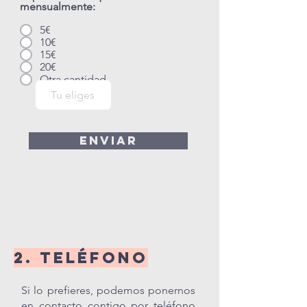
mensualmente:
5€
10€
15€
20€
Otra cantidad
Enviar
2. teléfono
Si lo prefieres, podemos ponernos
en contacto contigo por teléfono