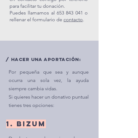
para facilitar tu donación.
Puedes llamarnos al
653 843 041
o
rellenar el formulario de
contacto
.
/ HACER UNA APORTACIÓN:
Por pequeña que sea y aunque
ocurra una sola vez, la ayuda
siempre cambia vidas.
Si quieres hacer un donativo puntual
tienes tres opciones:
1. BIZUM